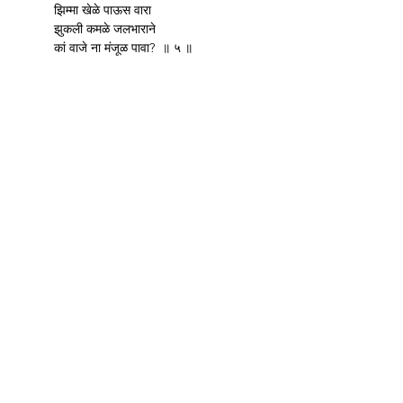
	झिम्मा खेळे पाऊस वारा
	झुकली कमळे जलभाराने
	कां वाजे ना मंजूळ पावा?  ॥ ५ ॥
Previous
Next