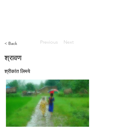
ईशान्य ओहायो मराठी मंडळ
गंध मातीचा, मराठी संस्कृतीचा!
NORTH EAST OHIO MARATHI MANDAL
Previous
Next
< Back
श्रावण
श्रीकांत लिमये