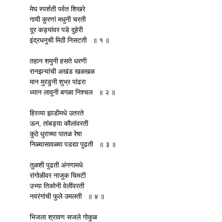
	मेघ स्पर्शती पर्वत शिखरे
	गायी कुरणां मधुनी चरती 
	दूर कड्यांवर पडे दुहेरी
	इंद्रधनुची मिठी निसटती   ॥ १ ॥ 
	तहान शमुनी हसते धरणी
	रानझऱ्यांची अखंड खळखळ
	मान मुरडुनी शुभ्र पांढरा
	ध्यान लावूनी बगळा निश्चल   ॥ २ ॥
	हिरव्या झाडीमधे उतरते
	ऊन, तांबड्या कौलांवरती
	कुठे धुराच्या पातळ रेषा
	निळ्यासावळ्या पडद्या पुढती   ॥ ३ ॥
	तुळशी पुढती अंगणामधे
	रांगोळीवर नाजुक चिमटी
	उभ्या तिकोनी वेलींवरती
	नवरंगांची फुले उमलती   ॥ ४ ॥
	भिजला श्रावण सजले गोकुळ