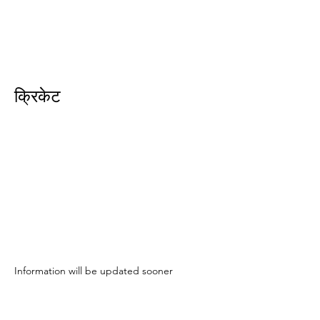
ईशान्य ओहायो मराठी मंडळ
गंध मातीचा, मराठी संस्कृतीचा!
NORTH EAST OHIO MARATHI MANDAL
क्रिकेट
Information will be updated sooner