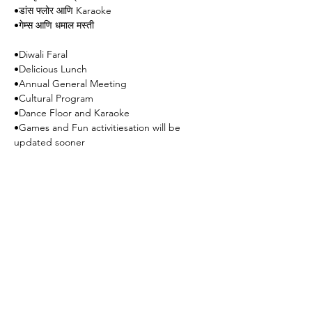
•
डांस
फ्लोर
आणि
 Karaoke
•
गेम्स
आणि
धमाल
मस्ती
•Diwali Faral
•Delicious Lunch
•Annual General Meeting
•Cultural Program
•Dance Floor and Karaoke
•Games and Fun activities
ation will be 
updated sooner