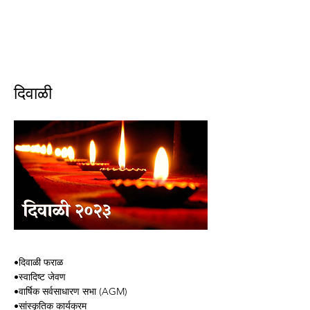
ईशान्य ओहायो मराठी मंडळ
गंध मातीचा, मराठी संस्कृतीचा!
NORTH EAST OHIO MARATHI MANDAL
दिवाळी
•
दिवाळी
फराळ
•
स्वादिष्ट
जेवण
•
वार्षिक
सर्वसाधारण
सभा
 (AGM)
•
सांस्कृतिक
कार्यक्रम