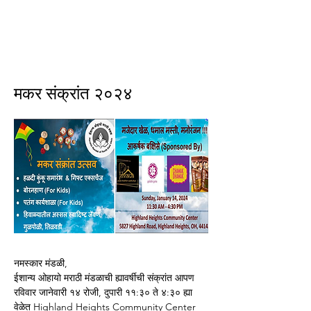
ईशान्य ओहायो मराठी मंडळ
गंध मातीचा, मराठी संस्कृतीचा!
NORTH EAST OHIO MARATHI MANDAL
मकर संक्रांत २०२४
नमस्कार मंडळी,
ईशान्य ओहायो मराठी मंडळाची ह्यावर्षीची संक्रांत आपण 
रविवार जानेवारी १४ रोजी, दुपारी ११:३० ते ४:३० ह्या 
वेळेत Highland Heights Community Center 