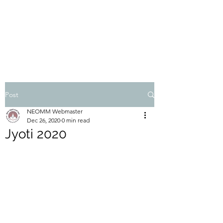
ईशान्य ओहायो मराठी मंडळ
गंध मातीचा, मराठी संस्कृतीचा!
NORTH EAST OHIO MARATHI MANDAL
Post
NEOMM Webmaster
Dec 26, 2020
0 min read
Jyoti 2020