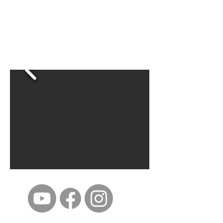
ईशान्य ओहायो मराठी मंडळ
गंध मातीचा, मराठी संस्कृतीचा!
NORTH EAST OHIO MARATHI MANDAL
©2023 by North East Ohio Marathi Mandal. Proudly