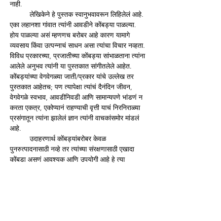
नाही.
	लेखिकेने हे पुस्तक स्वानुभवावरून लिहिलेलं आहे. 
एका लहानशा गांवात त्यांनी आवडीने कोंबड्या पाळल्या. 
होय पाळल्या असं म्हणणच बरोबर आहे कारण यामागे 
व्यवसाय किंवा उत्पन्नाचं साधन असा त्यांचा विचार नव्हता. 
विविध प्रकारच्या, प्रजातीच्या कोंबड्या सांभाळताना त्यांना 
आलेले अनुभव त्यांनी या पुस्तकात सांगीतलेले आहेत. 
कोंबड्यांच्या वेगवेगळ्या जाती/प्रकार यांचे उल्लेख तर 
पुस्तकात आहेतच; पण त्यापेक्षा त्यांचं दैनंदिन जीवन, 
वेगवेगळे स्वभाव, आवडीनिवडी आणि सामान्यपणे भांडणं न 
करता एकत्र, एकोप्यानं राहण्याची वृत्ती याचं निरनिराळ्या 
प्रसंगातून त्यांना झालेलं ज्ञान त्यांनी वाचकांसमोर मांडलं 
आहे. 
	उदाहरणार्थ कोंबड्यांबरोबर केवळ 
पुनरुत्पादनासाठी नव्हे तर त्यांच्या संरक्षणासाठी एखादा 
कोंबडा असणं आवश्यक आणि उपयोगी आहे हे त्या 
अनुभवातून शिकल्या. हा कोंबडा त्याला जर चांगलं खाणं 
सापडलं, म्हणजे धान्य, अळ्या, किडे, मांसाचे तुकडे अथवा 
माणसांनी टाकून दिलेले उरलेले पाव, चीज सारखे पदार्थ, 
सापडले तर तो आपल्या समुहातल्या कोबड्यांना त्याबद्दल 
लगेच सांगतो. इतकच नव्हे तर एखाद्या आदर्श कुटुंब 