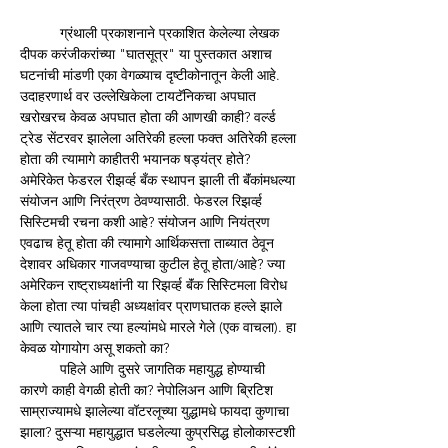
	ग्रंथाली प्रकाशनाने प्रकाशित केलेल्या लेखक 
दीपक करंजीकरांच्या "घातसूत्र" या पुस्तकात अशाच 
घटनांची मांडणी एका वेगळ्याच दृष्टीकोनातून केली आहे. 
उदाहरणार्थ वर उल्लेखिकेला टायटॅनिकचा अपघात 
खरोखरच केवळ अपघात होता की आणखी काही? वर्ल्ड 
ट्रेड सेंटरवर झालेला अतिरेकी हल्ला फक्त अतिरेकी हल्ला 
होता की त्यामागे काहीतरी भयानक षड्यंत्र होते? 
अमेरिकेत फेडरल रीझर्व्ह बँक स्थापन झाली ती बॅंकांमधल्या 
संयोजन आणि निरंत्रण ठेवण्यासाठी. फेडरल रिझर्व्ह 
सिस्टिमची रचना कशी आहे? संयोजन आणि नियंत्रण 
एवढाच हेतू होता की त्यामागे आर्थिकसत्ता ताब्यात ठेवून 
देशावर अधिकार गाजवण्याचा कुटील हेतू होता/आहे? ज्या 
अमेरिकन राष्ट्राध्यक्षांनी या रिझर्व्ह बॅंक सिस्टिमला विरोध 
केला होता त्या पांचही अध्यक्षांवर प्राणघातक हल्ले झाले 
आणि त्यातले चार त्या हल्यांमधे मारले गेले (एक वाचला). हा 
केवळ योगायोग असू शकतो का? 
	पहिले आणि दुसरे जागतिक महायुद्ध होण्याची 
कारणे काही वेगळी होती का? नेपोलिअन आणि ब्रिटिश 
साम्राज्यामधे झालेल्या वॉटरलूच्या युद्धामधे फायदा कुणाचा 
झाला? दुसऱ्या महायुद्धात घडलेल्या कुप्रसिद्ध होलोकास्टशी 