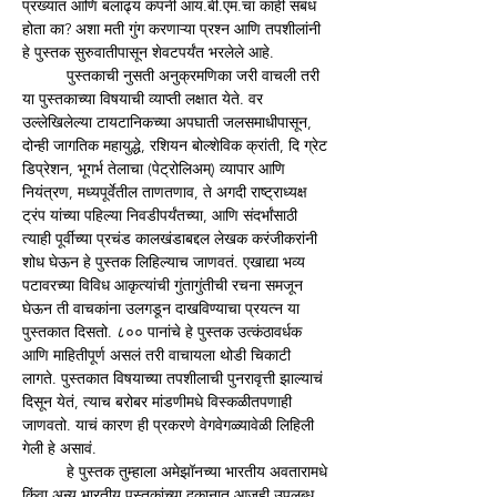
प्रख्यात आणि बलाढ्य कंपनी आय.बी.एम.चा काही संबंध 
होता का? अशा मती गुंग करणाऱ्या प्रश्न आणि तपशीलांनी 
हे पुस्तक सुरुवातीपासून शेवटपर्यंत भरलेले आहे. 
	पुस्तकाची नुसती अनुक्रमणिका जरी वाचली तरी 
या पुस्तकाच्या विषयाची व्याप्ती लक्षात येते. वर 
उल्लेखिलेल्या टायटानिकच्या अपघाती जलसमाधीपासून, 
दोन्ही जागतिक महायुद्धे, रशियन बोल्शेविक क्रांती, दि ग्रेट 
डिप्रेशन, भूगर्भ तेलाचा (पेट्रोलिअम्) व्यापार आणि 
नियंत्रण, मध्यपूर्वेतील ताणतणाव, ते अगदी राष्ट्राध्यक्ष 
ट्रंप यांच्या पहिल्या निवडीपर्यंतच्या, आणि संदर्भांसाठी 
त्याही पूर्वीच्या प्रचंड कालखंडाबद्दल लेखक करंजीकरांनी 
शोध घेऊन हे पुस्तक लिहिल्याच जाणवतं. एखाद्या भव्य 
पटावरच्या विविध आकृत्यांची गुंतागुंतीची रचना समजून 
घेऊन ती वाचकांना उलगडून दाखविण्याचा प्रयत्न या 
पुस्तकात दिसतो. ८०० पानांचे हे पुस्तक उत्कंठावर्धक 
आणि माहितीपूर्ण असलं तरी वाचायला थोडी चिकाटी 
लागते. पुस्तकात विषयाच्या तपशीलाची पुनरावृत्ती झाल्याचं 
दिसून येतं, त्याच बरोबर मांडणीमधे विस्कळीतपणाही 
जाणवतो. याचं कारण ही प्रकरणे वेगवेगळ्यावेळी लिहिली 
गेली हे असावं. 
	हे पुस्तक तुम्हाला अमेझॉनच्या भारतीय अवतारामधे 
किंवा अन्य भारतीय पुस्तकांच्या दुकानात आजही उपलब्ध 