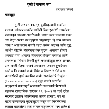
तुम्ही हे वाचलत का?
- श्रीकांत लिमये
घातसूत्र
	तुम्ही जर वर्तमानपत्र, दूरचित्रवाणी यांवरील 
बातम्या, आंतरजालावरील माहिती किंवा इतरांशी साधलेल्या 
संवादातून आपल्या अवतीभवती, जगात काय चाललय यावर 
लक्ष ठेवून असाल तर तुम्हाला अधूनमधून "हे काय चाललय 
काय?" असा प्रश्न नक्की पडत असेल. लढाया आणि युद्ध, 
आर्थिक घोटाळे, मोठमोठ्या बँका बुडणं, अचानक होणारे 
अपघात यांचा आपल्या जीवनावर होणाऱ्या प्रत्यक्ष आणि 
अप्रत्यक्ष परिणामां विषयी तुम्ही काळजीसुद्धा करत असाल. 
अशा काही मोठ्या, ज्याने समाजावर, जगावर दुष्परिणाम 
झाले आणि त्यातले काही दीर्घकाळ टिकणारे होते अशा 
घटनांसंबंधी तुम्ही कदाचित काही "षडयंत्रांचे सिद्धांत" 
(Conspiracy theories) सुद्धा वाचले असतील. 
उदाहरणर्थ शतकापूर्वी अपघाताने जलसमाधी मिळालेली 
महाकाय टायटानिक, सप्टेंबर ११, २००१ चा वर्ल्ड ट्रेड 
सेंटरवर झालेला अतिरेक्यांचा आघात इत्यादी. पण या 
घटना एकएकट्या सुट्यासुट्या नसून त्या निरनिराळ्या 
काळात घडवलेल्या एका व्यापक षड्यंत्रांचा भाग आहेत हे 