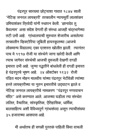
	पंढरपूर सारख्या छोट्याशा गावात १८७४ साली 
‘नेटिव्ह जनरल लायब्ररी’ तत्कालीन न्यायमूर्ती लालशंकर 
उमियाशंकर त्रिवेदी यांनी स्थापन केली. ‘ज्ञानादेव तु 
कैवल्यम’ असा संदेश देणारी ही संस्था आजही चंद्रभागेच्या 
तटी उभी आहे.  ग्रंथालयाची सुरुवात शेजारीच असलेल्या 
तत्कालीन व्हिक्टोरिया जुबिली हायस्कूलच्या (आजचे 
लोकमान्य विद्यालय) एका प्रशस्त खोलीत झाली.  त्यानंतर 
पाच मे १९१७ रोजी या संस्थेने जागा खरेदी केली आणि 
त्याच जागेवर संस्थेची आजची दुमजली देखणी दगडी 
इमारत उभी आहे. जुन्या पद्धतीने बांधलेली ही दगडी इमारत 
हे पंढरपूरचे भूषण आहे.  २४ ऑक्टोबर १९३२  रोजी 
पंडित मदन मोहन मालवीय यांच्या पंढरपूर भेटीवेळी त्यांच्या 
हस्ते लायब्ररीच्या या नूतन इमारतीचे उद्घाटन झाले व 
नेटिव्ह जनरल लायब्ररीचे नामकरण “पंढरपूर नगरवाचन 
मंदिर” असे करण्यात आले. आजच्या घडीला त्या संस्थेत 
ललित, वैचारिक, सांस्कृतिक, ऐतिहासिक, धार्मिक, 
बालसाहित्य अशी वैविध्यपूर्ण ग्रंथसंपदा असून त्याचीसंख्या 
३५ हजाराच्या आसपास आहे. 
        मी अर्थातच ही सगळी पुस्तकं पाहिली किंवा वाचली 