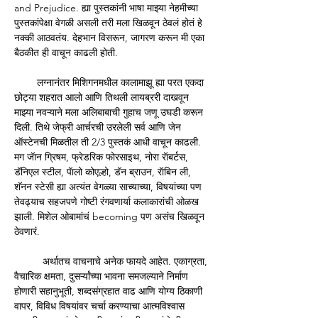
and Prejudice. ह्या पुस्तकांनी भाषा माझ्या नेहमीच्या 
पुस्तकांपेक्षा वेगळी असली तरी मला खिळवून ठेवलं होतं हे 
नक्की आठवतंय. देहभान विसरून, जागरण करून मी एका 
बैठकीत ही वाचून काढली होती. 
        लग्नानंतर मिशिगनमधील कालामाझू ह्या परत एकदा 
छोट्या शहरात आलो आणि तिथली लायब्ररी दाखवून 
माझ्या नवऱ्याने मला अलिबाबाची गुहाच जणू उघडी करून 
दिली. तिथे जेफ्री आर्चरची उरलेली सर्व आणि जेन 
ऑस्टेनची मिळतील ती 2/3 पुस्तकं आधी वाचून काढली. 
मग जॅान ग्रिषम, फ्रेडरिक फोरसाइथ, नोरा रॅाबर्टस, 
डॅनिएल स्टील, पॅालो कोएल्हो, डॅन ब्राउन, रॅाबिन ली, 
शॅनन स्टेसी ह्या अत्यंत वेगळ्या साच्याच्या, विषयांच्या पण 
तेवढ्याच सहजपणे गोष्टी रंगवणार्या कलाकारांची ओळख 
झाली. मिशेल ओबामांचं becoming पण असंच खिळवून 
ठेवणारं.
	अर्थातच वाचनाचे अनेक फायदे आहेत. एकाग्रता, 
वैचारिक क्षमता, दुसर्ऱ्यांच्या भावना समजल्याने निर्माण 
होणारी सहानुभूती, शब्दसंग्रहात वाढ आणि योग्य ठिकाणी 
वापर, विविध विषयांवर चर्चा करण्याचा आत्मविश्वास 