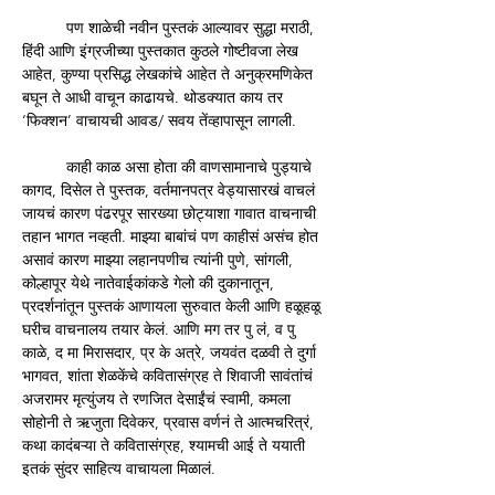
	पण शाळेची नवीन पुस्तकं आल्यावर सुद्धा मराठी, 
हिंदी आणि इंग्रजीच्या पुस्तकात कुठले गोष्टीवजा लेख 
आहेत, कुण्या प्रसिद्ध लेखकांचे आहेत ते अनुक्रमणिकेत 
बघून ते आधी वाचून काढायचे. थोडक्यात काय तर 
‘फिक्शन’ वाचायची आवड/ सवय तेंव्हापासून लागली.
	काही काळ असा होता की वाणसामानाचे पुड्याचे 
कागद, दिसेल ते पुस्तक, वर्तमानपत्र वेड्यासारखं वाचलं 
जायचं कारण पंढरपूर सारख्या छोट्याशा गावात वाचनाची 
तहान भागत नव्हती. माझ्या बाबांचं पण काहीसं असंच होत 
असावं कारण माझ्या लहानपणीच त्यांनी पुणे, सांगली, 
कोल्हापूर येथे नातेवाईकांकडे गेलो की दुकानातून, 
प्रदर्शनांतून पुस्तकं आणायला सुरुवात केली आणि हळूहळू 
घरीच वाचनालय तयार केलं. आणि मग तर पु लं, व पु 
काळे, द मा मिरासदार, प्र के अत्रे, जयवंत दळवी ते दुर्गा 
भागवत, शांता शेळकेंचे कवितासंग्रह ते शिवाजी सावंतांचं 
अजरामर मृत्युंजय ते रणजित देसाईंचं स्वामी, कमला 
सोहोनी ते ऋजुता दिवेकर, प्रवास वर्णनं ते आत्मचरित्रं, 
कथा कादंबऱ्या ते कवितासंग्रह, श्यामची आई ते ययाती 
इतकं सुंदर साहित्य वाचायला मिळालं. 