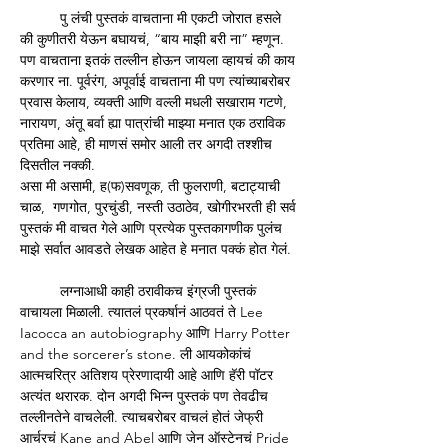
	पु लंची पुस्तकं वाचताना मी एकटी जोरात हसले 
की कुणीतरी येऊन बघायचं, “बाय माझी बरी ना” म्हणून. 
पण वाचताना इतकं तल्लीन होऊन जायला व्हायचं की काय 
करणार ना. पूर्वरंग, अपूर्वाई वाचताना मी पण त्यांच्याबरोबर 
प्रवास केलाय, व्यक्ती आणि वल्ली मधली सखाराम गटणे, 
नारायण, अंतू बर्वा ह्या पात्रांची माझ्या मनात एक ठराविक 
प्रतिमा आहे, ही माणसं समोर आली तर अगदी तश्शीच 
दिसतील नक्की. 
असा मी असामी, ह(फ)सवणूक, ती फुलराणी, बटाट्याची 
चाळ,  गणगोत, पुरचुंडी, नस्ती उठाठेव, खोगीरभरती ही सर्व 
पुस्तकं मी वाचत गेले आणि प्रत्येक पुस्तकागणीक पुलंच 
माझे सर्वात आवडते लेखक आहेत हे मनात पक्कं होत गेलं.
	लग्नाआधी काही ठरावीकच इंग्रजी पुस्तकं 
वाचायला मिळाली. त्यातलं प्रकर्षानं आठवतं ते Lee 
Iacocca an autobiography आणि Harry Potter 
and the sorcerer’s stone. ली आयकोकांचं 
आत्मचरित्र अतिशय प्रेरणादायी आहे आणि हॅरी पॉटर 
अत्यंत थरारक. दोन अगदी भिन्न पुस्तकं पण तेवढीच 
तल्लीनतेने वाचलेली. त्याचबरोबर वाचलं होतं जेफ्री 
आर्चरचं Kane and Abel आणि जेन ऑस्टेनचं Pride 