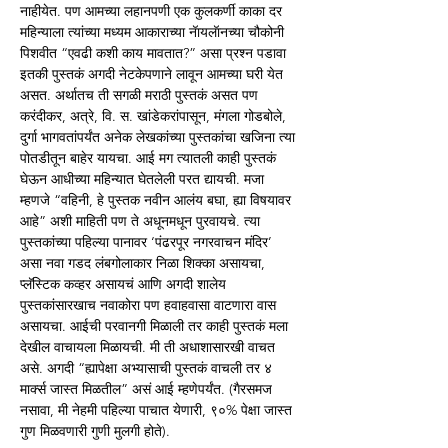
नाहीयेत. पण आमच्या लहानपणी एक कुलकर्णी काका दर 
महिन्याला त्यांच्या मध्यम आकाराच्या नॅायलॅानच्या चौकोनी 
पिशवीत “एवढी कशी काय मावतात?” असा प्रश्न पडावा 
इतकी पुस्तकं अगदी नेटकेपणाने लावून आमच्या घरी येत 
असत. अर्थातच ती सगळी मराठी पुस्तकं असत पण 
करंदीकर, अत्रे, वि. स. खांडेकरांपासून, मंगला गोडबोले, 
दुर्गा भागवतांपर्यंत अनेक लेखकांच्या पुस्तकांचा खजिना त्या 
पोतडीतून बाहेर यायचा. आई मग त्यातली काही पुस्तकं 
घेऊन आधीच्या महिन्यात घेतलेली परत द्यायची. मजा 
म्हणजे “वहिनी, हे पुस्तक नवीन आलंय बघा, ह्या विषयावर 
आहे” अशी माहिती पण ते अधूनमधून पुरवायचे. त्या 
पुस्तकांच्या पहिल्या पानावर ‘पंढरपूर नगरवाचन मंदिर’ 
असा नवा गडद लंबगोलाकार निळा शिक्का असायचा, 
प्लॅस्टिक कव्हर असायचं आणि अगदी शालेय 
पुस्तकांसारखाच नवाकोरा पण हवाहवासा वाटणारा वास 
असायचा. आईची परवानगी मिळाली तर काही पुस्तकं मला 
देखील वाचायला मिळायची. मी ती अधाशासारखी वाचत 
असे. अगदी “ह्यापेक्षा अभ्यासाची पुस्तकं वाचली तर ४ 
मार्क्स जास्त मिळतील” असं आई म्हणेपर्यंत. (गैरसमज 
नसावा, मी नेहमी पहिल्या पाचात येणारी, ९०% पेक्षा जास्त 
गुण मिळवणारी गुणी मुलगी होते).