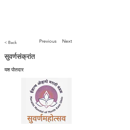
ईशान्य ओहायो मराठी मंडळ
गंध मातीचा, मराठी संस्कृतीचा!
NORTH EAST OHIO MARATHI MANDAL
Previous
Next
< Back
सुवर्णसंक्रांत
यश पोतदार