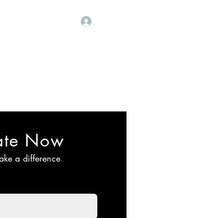
Our Sponsors
More
Log In
 मंडळ
ate Now
ake a difference