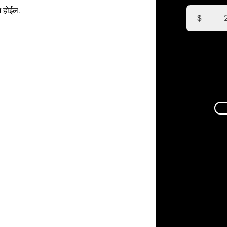
ने होईल.
$