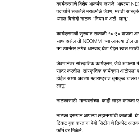
कार्यक्रमाचे विशेष आकर्षण म्हणजे  आपल्या NE
पदार्थाने सजलेले मराठमोळे जेवण, मराठी सांस्कृत
धमाल विनोदी नाटक "नियम व अटी  लागू".
कार्यक्रमाची सुरुवात सकाळी १०:३० वाजता आपल्
साथ असेल ती NEOMM  च्या आपल्या ढोल ताशा 
मग त्यानंतर लगेच आस्वाद घेता येईल खास मराठी
जेवणानंतर सांस्कृतिक कार्यक्रम, जेथे आपल्
सादर करतील. सांस्कृतिक कार्यक्रम आटोपला क
होईल सध्या अवघ्या महाराष्ट्रात धुमाकुळ घाल
लागू"
नाटकासाठी  मान्यवरांच्या  काही लाइन वगळता फ
नाटका दरम्यान आपल्या लहानग्यांची काळजी  घेण्
टिकट बुक करताना बेबी सिटींग चे तिकीट आठवणी
फॉर्म वर मिळेले.