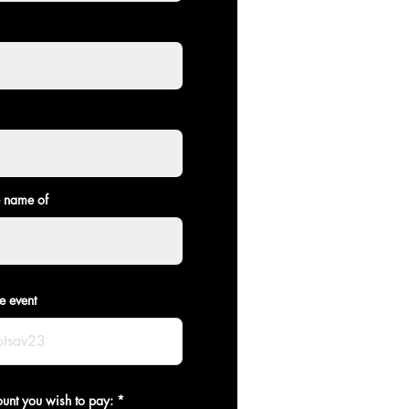
e name of
e event
ount you wish to pay: