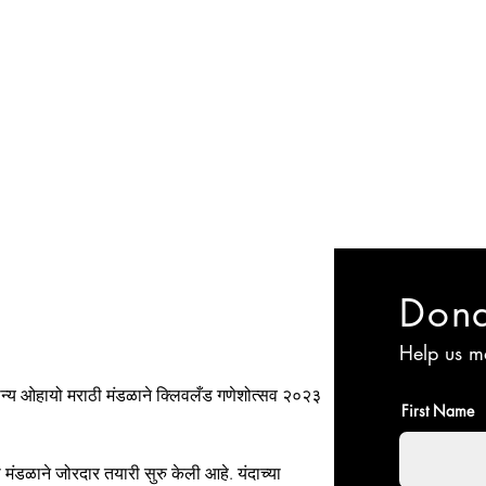
Committee
Membership
Events
Jyoti Magazine
Gallery
ईशान्य ओहायो मराठी
​गंध मातीचा, मराठी संस्कृतीचा!
NORTH EAST OHIO MARATHI MANDAL
Don
Help us m
ईशान्य ओहायो मराठी मंडळाने क्लिवलँड गणेशोत्सव २०२३ 
First Name
मंडळाने जोरदार तयारी सुरु केली आहे. यंदाच्या 