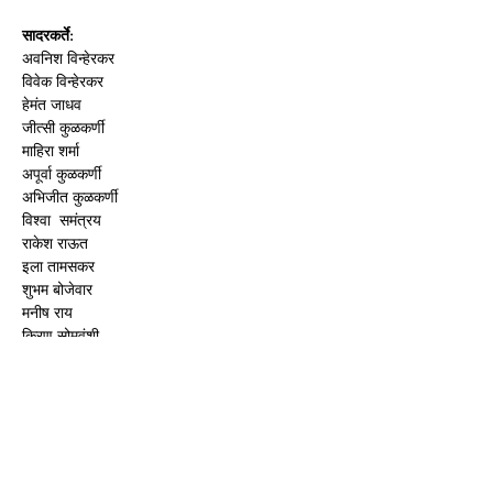
सादरकर्ते:
अवनिश विन्हेरकर
विवेक विन्हेरकर
हेमंत जाधव
जीत्सी कुळकर्णी
माहिरा शर्मा
अपूर्वा कुळकर्णी 
अभिजीत कुळकर्णी
विश्वा  समंत्रय
राकेश राऊत
इला तामसकर
शुभम बोजेवार
मनीष राय
किरण सोमवंशी
चेतन कुंजीर
अमोल कुळकर्णी
अमित नार्वेकर
साक्षी विन्हेरकर