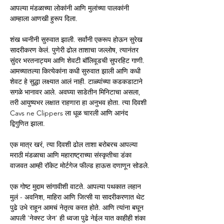
आपल्या मंडळाच्या लोकांनी आणि मुलांच्या पालकांनी 
आम्हाला आणखी हुरूप दिला.
शंख ध्वनीनी सुरुवात झाली. सर्वांनी एकरूप होऊन सुरेख 
सादरीकरण केलं. पुणेरी ढोल ताशाचा जल्लोष, त्यानंतर 
सुंदर भरतनाट्यम आणि शेवटी बॉलिवूडची सुपरहिट गाणी.  
आमच्यातल्या कित्येकांना कधी सुरुवात झाली आणि कधी 
शेवट हे सुद्धा लक्ष्यात आलं नाही. टाळ्यांच्या कडकडाटाने 
सगळे भानावर आले. अवघ्या साडेतीन मिनिटाचा असला, 
तरी आयुष्यभर लक्षात राहणारा हा अनुभव होता. त्या दिवशी 
Cavs ne Clippers ला धूळ चारली आणि आनंद 
द्विगुणित झाला. 
एक मात्र खरं, त्या दिवशी ढोल ताशा बरोबरच आपल्या 
मराठी मंडळाचा आणि महाराष्ट्राच्या संस्कृतीचा डंका 
वाजवत आम्ही रॉकेट मोर्टगेज फील्ड हाऊस दणाणून सोडले.
एक गोष्ट मुद्दाम सांगावीशी वाटते. आपल्या पथकात लहान 
मुलं - अवनिश, माहिरा आणि जित्सी या सादरीकरणात थेट 
पुढे उभे राहून आमचं नेतृत्व करत होते. आणि त्यांना बघून 
आपली 'नेक्स्ट जेन' ही ध्वजा पुढे नेईल यात काहीही शंका 