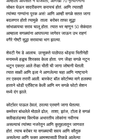
आम्हाला आपसात न वाजवता, आणखी 70 नृत्यांगनांना 
सोबत घेऊन सादरीकरण करायचं होतं. आणि त्यातही 
त्यांच्या गाण्यांना पूरक असं! आणि आम्ही सगळे सतत जागा 
बदलणार होतो त्यामुळे  ताला  बरोबर ताफा सुद्धा 
सांभाळायचा सराव चालू होता. त्यात भर म्हणून 50 सेकंदात 
आम्हाला सगळ्यांना आपापल्या जागेवर जाऊन उभ राहणं 
वगैरे गोष्टी सुद्धा सरावाचा भाग झाल्या. 
शेवटी गेम डे आलाच. उत्सुकते पाठोपाठ थोड्या भितीनेही 
मनामध्ये हळूच शिरकाव केला होता. पण जेंव्हा सगळे नटून 
थटून एकत्र आले तेंव्हा भीती ची जागा जोषानी घेतली. 
त्यात साक्षी आणि इला ने आणलेल्या चहा आणि नाष्ट्याने 
तर एकदम तरारी आली. बास्केट बॉल कोर्टाच्या मागे हलक्या 
हाताने थोडी प्रॅक्टिस केली आणि मग सगळे फोटो सेशन 
मध्ये दंग झाले. 
कोर्टावर पाऊल ठेवलं, ठरल्या प्रमाणे जागा घेतल्या. 
कमरेवर बांधलेले मोठाले ढोल,  ताशा, झांज, टोला हे सगळं 
क्लीव्हलंडच्या कित्येक अभारतीय लोकांना नवीनच 
असल्याचं त्यांच्या नजरेतून आणि कुतुहलातून जाणवत 
होतं. त्याच बरोबर या सगळ्याची सवय आणि कौतुक 
असलेल्या आणि फक्त आमच्यासाठी तिकडे आलेल्या 