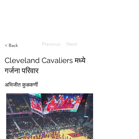
ईशान्य ओहायो मराठी मंडळ
गंध मातीचा, मराठी संस्कृतीचा!
NORTH EAST OHIO MARATHI MANDAL
Previous
Next
< Back
Cleveland Cavaliers मध्ये
गर्जना परिवार
अभिजीत कुळकर्णी