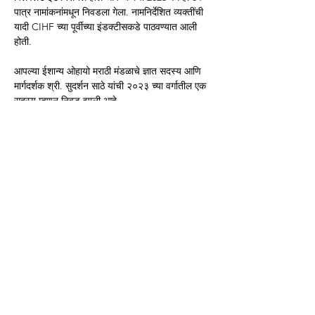
पात्र नामांकनांमधून निवडला गेला. नामनिर्देशित व्यक्तींची 
यादी CIHF च्या पूर्वीच्या इंडक्टीसकडे पाठवण्यात आली 
होती.
आपल्या ईशान्य ओहायो मराठी मंडळाचे ज्ञात सदस्य आणि 
मार्गदर्शक श्री. सुदर्शन साठे यांची २०२३ च्या वर्गातील एक 
सदस्य म्हणून निवड झाली आहे.
  २०२३ च्या नवनिर्वाचित सदस्यांची यादी:
-	पियरे बेज्जानी (लेबनीज वारसा)
-	 पॅट डाउड (आयरिश)
-	जॉयस मारियानी (इटालियन)
-	परिषद सदस्य माईक पोलेन्सेक (स्लोवेनियन)
-	सुदर्शन साठे (भारतीय)
-	महापौर जॉर्जिन वेलो (सर्बियन)
या निवडीबद्दल ईशान्य ओहायो मराठी मंडळा तर्फे श्री 
Previous
Next
सुदर्शन साठे जी आणि त्यांच्या परिवाराचे हार्दिक अभिनंदन.