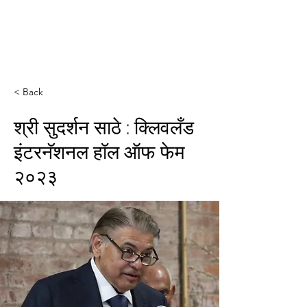
ईशान्य ओहायो मराठी मंडळ
गंध मातीचा, मराठी संस्कृतीचा!
NORTH EAST OHIO MARATHI MANDAL
< Back
श्री सुदर्शन साठे : क्लिवलँड
इंटरनॅशनल हॉल ऑफ फेम
२०२३