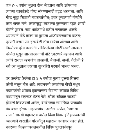
एक ४-५ वर्षाचा मुलगा रोज जेवताना आणि झोपताना 
त्याच्या काकांकडे गोष्ट सांगण्यासाठी हट्ट धरायचा. आणि 
गोष्ट सुद्धा शिवाजी महाराजांचीच; इतर कुठल्याही गोष्टीने 
काम भागत नसे. काकासुद्धा लाडक्या पुतण्याचा हट्ट अगदी 
हौसेने पुरवत. चार भावंडांमधे वडील सगळ्यात धाकटे 
असल्याने मोठे काका या मुलाला आजोबांप्रमाणेच वाटत; 
प्रसंगी दरारा पण इतरवेळी तोच मायेचा ओलावा आणि 
निर्व्याज्य प्रेम.काकांनी सांगितलेल्या गोष्टीं मधले लाखभर 
फौजेत घुसून शास्ताखानाची बोटे छाटणारे महाराज आणि 
त्यांचे सरदार म्हणजेच तान्हाजी, येसाजी, बाजी, नेतोजी हे 
सर्व त्या मुलाला एखाद्या सुपरहिरो प्रमाणे भासत असत. 
वर उल्लेख केलेला हा ४-५ वर्षाचा मुलगा दूसरा-तिसरा 
कोणी नसून मीच आहे. लहानपणी काकांच्या गोष्टीं मधून 
महाराजांची ओळख झाल्यानंतर येणाऱ्या काळात विविध 
माध्यमातून महाराज भेटत गेले. चौका-चौकात साजरी 
होणारी शिवजयंती असेल, वेगवेगळ्या सामाजिक-राजकीय 
मंचावरुन होणारा महाराजांचा उल्लेख असेल, 'जाणता 
राजा" सारखे महानाट्य असेल किंवा विवध इतिहासकारांची 
व्याख्याने असतील यांसर्वांतुन महाराज कानावर पडत होते. 
नगरच्या जिल्हावाचनलयातील विविध पुस्तकांमधून 