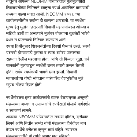
यातूनच आपल्या NEOMM परिवारातील मुलामुलींसाठी 
शिवजयंतीच्या निमित्ताने वक्तृत्व स्पर्धा आयोजित करण्याची 
कल्पना माझ्या मनात आली. NEOMM २०२६ च्या 
कार्यकारणीतील सर्वांना ही कल्पना आवडली. या स्पर्धेचा 
मुख्य हेतु मुलांना छत्रपती शिवाजी महाराजांबद्दल ओळख व 
माहिती व्हावी हा असल्याने मुलांवर बोलताना कुठलेही भाषेचे 
बंधन न घालण्याचे निश्चित करण्यात आले.
स्पर्धा तिथीनुसार शिवजयंतीच्या दिवशी घेण्याचे ठरले. स्पर्धा 
यशस्वी होण्यासाठी मुलांचा व त्याच बरोबर पालकांचा 
सहभाग देखील महत्वाचा होता. आणि तो मिळाला सुद्धा. सर्व 
पालकांनी मुलांकडून स्पर्धेची उत्तम तयारी करून घेतली 
होती. 
सर्वच स्पर्धकाची भाषणे छान झाली. 
शिवाजी 
महाराजांच्या गोष्टी सांगताना पारंपारिक वेशभुषेतील मुले 
खुपच गोंडस दिसत होती.
स्पर्धेसोबतच इतर कार्यक्रमांचे व्यस्त वेळापत्रक असूनही 
मंडळाच्या अध्यक्ष व उपाध्यक्षांचे स्पर्धेसाठी मोलाचे मार्गदर्शन 
व सहकार्य लाभले.
आपल्या NEOMM परिवारातील तन्मयी दीक्षित, श्रीकांत 
लिमये आणि नितीन सामंत यांनी मंडळाच्या विनंतीला मान 
देऊन स्पर्धेचे परीक्षक म्हणून कामं पहिले. त्याबद्दल 
मंडळाच्यावतीने मी त्यांचे आभार मानू इच्छितो.